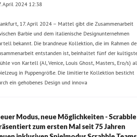
. April 2024 12:38
ankfurt, 17. April 2024 – Mattel gibt die Zusammenarbeit
wischen Barbie und dem italienische Designunternehmen
rtell bekannt. Die brandneue Kollektion, die im Rahmen de
sammenarbeit entstanden ist, beinhaltet fünf der kultigst
ühle von Kartell (AI, Venice, Louis Ghost, Masters, Ero/s) a
ielzeug in Puppengröße. Die limitierte Kollektion besticht
urch ein gehobenes Design und innova
euer Modus, neue Möglichkeiten - Scrabble
räsentiert zum ersten Mal seit 75 Jahren
euen inklusiven Spielmodus Scrabble Teams