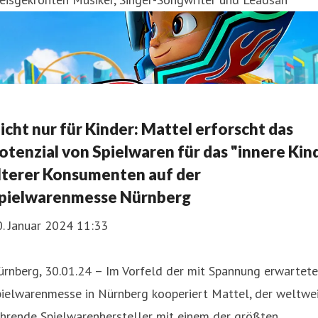
icht nur für Kinder: Mattel erforscht das
otenzial von Spielwaren für das "innere Kin
lterer Konsumenten auf der
pielwarenmesse Nürnberg
. Januar 2024 11:33
ürnberg, 30.01.24 – Im Vorfeld der mit Spannung erwartet
pielwarenmesse in Nürnberg kooperiert Mattel, der weltwe
hrende Spielwarenhersteller mit einem der größten