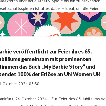
arakteren über neue Kreativ-Spiele bis hin zu packenden
sellschaftsspielen ist alles dabei – ideal, um die Feier
arbie veröffentlicht zur Feier ihres 65.
ubiläums gemeinsam mit prominenten
timmen das Buch „My Barbie Story“ und
pendet 100% der Erlöse an UN Women UK
4. Oktober 2024 05:30
ankfurt, 24. Oktober 2024 – Zur Feier des 65. Jubiläums vo