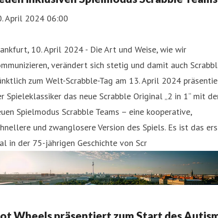
. April 2024 06:00
ankfurt, 10. April 2024 - Die Art und Weise, wie wir
mmunizieren, verändert sich stetig und damit auch Scrabbl
nktlich zum Welt-Scrabble-Tag am 13. April 2024 präsentie
r Spieleklassiker das neue Scrabble Original „2 in 1“ mit d
euen Spielmodus Scrabble Teams – eine kooperative,
hnellere und zwanglosere Version des Spiels. Es ist das ers
l in der 75-jährigen Geschichte von Scr
ot Wheels präsentiert zum Start des Autis