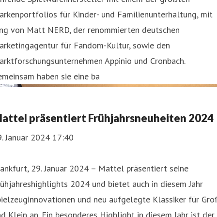
rkenportfolios für Kinder- und Familienunterhaltung, mit
ung von Matt NERD, der renommierten deutschen
arketingagentur für Fandom-Kultur, sowie den
arktforschungsunternehmen Appinio und Cronbach.
emeinsam haben sie eine ba
attel präsentiert Frühjahrsneuheiten 2024
. Januar 2024 17:40
ankfurt, 29. Januar 2024 – Mattel präsentiert seine
ühjahreshighlights 2024 und bietet auch in diesem Jahr
ielzeuginnovationen und neu aufgelegte Klassiker für Gro
d Klein an. Ein besonderes Highlight in diesem Jahr ist der