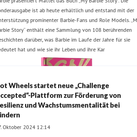
rbie präsentiert Mattel das Buch „My Barbie Story“. Die
nderausgabe ist ab heute erhältlich und entstand mit der
nterstützung prominenter Barbie-Fans und Role Models. „M
arbie Story“ enthält eine Sammlung von 108 berührenden
schichten darüber, was Barbie im Laufe der Jahre für sie
deutet hat und wie sie ihr Leben und ihre Kar
ot Wheels startet neue „Challenge
ccepted“-Plattform zur Förderung von
esilienz und Wachstumsmentalität bei
indern
7. Oktober 2024 12:14