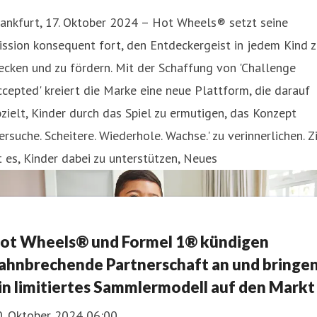
ankfurt, 17. Oktober 2024 – Hot Wheels® setzt seine
ssion konsequent fort, den Entdeckergeist in jedem Kind 
cken und zu fördern. Mit der Schaffung von 'Challenge
cepted' kreiert die Marke eine neue Plattform, die darauf
zielt, Kinder durch das Spiel zu ermutigen, das Konzept
ersuche. Scheitere. Wiederhole. Wachse.' zu verinnerlichen. Z
t es, Kinder dabei zu unterstützen, Neues
ot Wheels® und Formel 1® kündigen
ahnbrechende Partnerschaft an und bringe
in limitiertes Sammlermodell auf den Markt
0. Oktober 2024 06:00