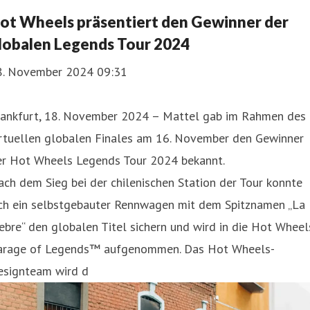
ot Wheels präsentiert den Gewinner der
lobalen Legends Tour 2024
8. November 2024 09:31
rankfurt, 18. November 2024 – Mattel gab im Rahmen des
irtuellen globalen Finales am 16. November den Gewinner
er Hot Wheels Legends Tour 2024 bekannt.
ch dem Sieg bei der chilenischen Station der Tour konnte
ich ein selbstgebauter Rennwagen mit dem Spitznamen „La
ebre“ den globalen Titel sichern und wird in die Hot Wheel
arage of Legends™ aufgenommen. Das Hot Wheels-
esignteam wird d