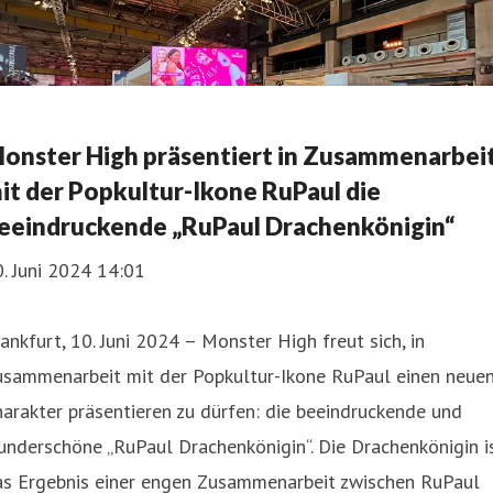
onster High präsentiert in Zusammenarbei
it der Popkultur-Ikone RuPaul die
eeindruckende „RuPaul Drachenkönigin“
. Juni 2024 14:01
ankfurt, 10. Juni 2024 – Monster High freut sich, in
usammenarbeit mit der Popkultur-Ikone RuPaul einen neue
arakter präsentieren zu dürfen: die beeindruckende und
nderschöne „RuPaul Drachenkönigin“. Die Drachenkönigin i
as Ergebnis einer engen Zusammenarbeit zwischen RuPaul