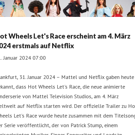
ot Wheels Let's Race erscheint am 4. März
024 erstmals auf Netflix
. Januar 2024 07:00
ankfurt, 31. Januar 2024 – Mattel und Netflix gaben heute
kannt, dass Hot Wheels Let's Race, die neue animierte
nderserie von Mattel Television Studios, am 4. März
ltweit auf Netflix starten wird. Der offizielle Trailer zu Ho
heels Let's Race wurde heute zusammen mit dem Titelson
r Serie veröffentlicht, der von Patrick Stump, einem
eisgekrönten Musiker, Singer-Songwriter und Leadsän