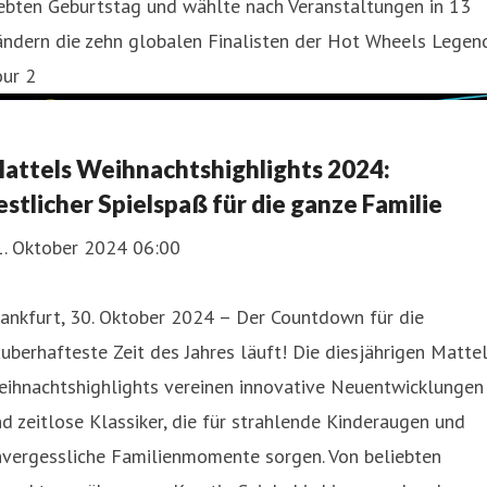
iebten Geburtstag und wählte nach Veranstaltungen in 13
ändern die zehn globalen Finalisten der Hot Wheels Legen
our 2
attels Weihnachtshighlights 2024:
estlicher Spielspaß für die ganze Familie
1. Oktober 2024 06:00
ankfurt, 30. Oktober 2024 – Der Countdown für die
uberhafteste Zeit des Jahres läuft! Die diesjährigen Mattel
eihnachtshighlights vereinen innovative Neuentwicklungen
d zeitlose Klassiker, die für strahlende Kinderaugen und
nvergessliche Familienmomente sorgen. Von beliebten