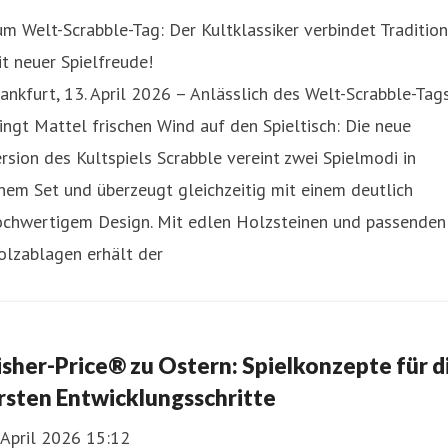
m Welt-Scrabble-Tag: Der Kultklassiker verbindet Tradition
t neuer Spielfreude!
ankfurt, 13. April 2026 – Anlässlich des Welt-Scrabble-Tag
ingt Mattel frischen Wind auf den Spieltisch: Die neue
rsion des Kultspiels Scrabble vereint zwei Spielmodi in
nem Set und überzeugt gleichzeitig mit einem deutlich
ochwertigem Design. Mit edlen Holzsteinen und passenden
olzablagen erhält der
isher-Price® zu Ostern: Spielkonzepte für d
rsten Entwicklungsschritte
 April 2026 15:12