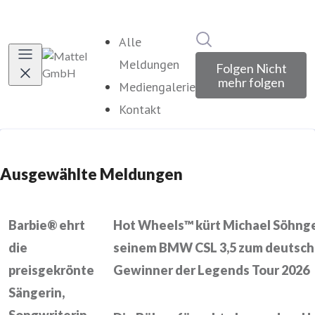
Im Newsroom suche
Alle
Meldungen
Folgen
Nicht
mehr folgen
Mediengalerie
Kontakt
Ausgewählte Meldungen
Barbie® ehrt
Hot Wheels™ kürt Michael Söhng
die
seinem BMW CSL 3,5 zum deutsc
preisgekrönte
Gewinner der Legends Tour 2026
Sängerin,