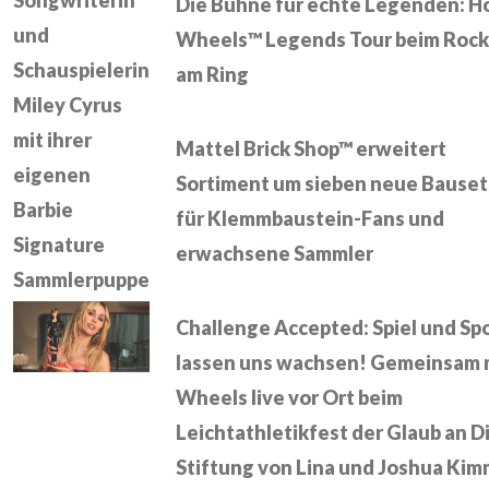
Songwriterin
Die Bühne für echte Legenden: H
und
Wheels™ Legends Tour beim Rock
Schauspielerin
am Ring
Miley Cyrus
mit ihrer
Mattel Brick Shop™ erweitert
eigenen
Sortiment um sieben neue Bauset
Barbie
für Klemmbaustein-Fans und
Signature
erwachsene Sammler
Sammlerpuppe
Challenge Accepted: Spiel und Sp
lassen uns wachsen! Gemeinsam 
Wheels live vor Ort beim
Leichtathletikfest der Glaub an D
Stiftung von Lina und Joshua Kim