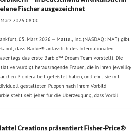
elene Fischer ausgezeichnet
. März 2026 08:00
ankfurt, 05. März 2026 – Mattel, Inc. (NASDAQ: MAT) gibt
kannt, dass Barbie® anlässlich des Internationalen
rauentags das erste Barbie™ Dream Team vorstellt. Die
itiative würdigt herausragende Frauen, die in ihren jeweili
anchen Pionierarbeit geleistet haben, und ehrt sie mit
dividuell gestalteten Puppen nach ihrem Vorbild.
rbie steht seit jeher für die Überzeugung, dass Vorbil
attel Creations präsentiert Fisher-Price®