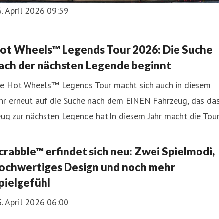
. April 2026 09:59
ot Wheels™ Legends Tour 2026: Die Suche
ach der nächsten Legende beginnt
ie Hot Wheels™ Legends Tour macht sich auch in diesem
ahr erneut auf die Suche nach dem EINEN Fahrzeug, das da
ug zur nächsten Legende hat.In diesem Jahr macht die Tou
f zahlreichen spannenden Events in ganz Deutschland halt
TRACE (Düsseldorf, 25. - 26. April) Nordic Motor Show
crabble™ erfindet sich neu: Zwei Spielmodi,
eumünster, 9. - 10. Mai) Rock am Ring (Nürburgring, 4. - 7.
ochwertiges Design und noch mehr
ni) MYLE Festival (München, 13. - 14. Jun
pielgefühl
. April 2026 06:00