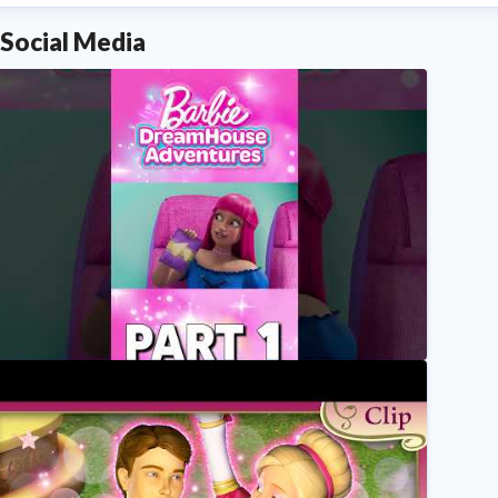
Social Media
The Sunset Strut“ 🌴☀️ | S4 E1 | Barbie Dreamhouse Adven
Barbie Deutsch