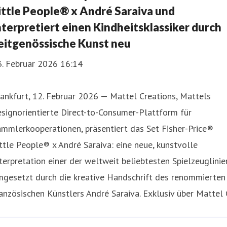
ittle People® x André Saraiva und
nterpretiert einen Kindheitsklassiker durch
eitgenössische Kunst neu
3. Februar 2026 16:14
ankfurt, 12. Februar 2026 — Mattel Creations, Mattels
signorientierte Direct-to-Consumer-Plattform für
mmlerkooperationen, präsentiert das Set Fisher-Price®
ttle People® x André Saraiva: eine neue, kunstvolle
terpretation einer der weltweit beliebtesten Spielzeuglinie
mgesetzt durch die kreative Handschrift des renommierten
anzösischen Künstlers André Saraiva. Exklusiv über Mattel 