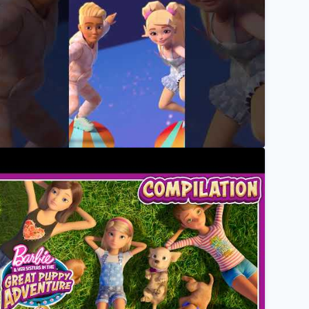
umpin' Jumper Cables! #shorts
Hot Wheels
 Sommer-Surfen mit Ken!! | Barbie Dream Besties | M
Barbie Deutsch