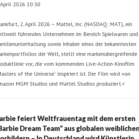
 April 2026 10:30
ankfurt, 2. April 2026 – Mattel, Inc. (NASDAQ: MAT), ein
eltweit führendes Unternehmen im Bereich Spielwaren und
milienunterhaltung sowie Inhaber eines der bekanntesten
rkenportfolios der Welt, stellt eine markenübergreifende
roduktlinie vor, die vom kommenden Live-Action-Kinofilm
asters of the Universe“ inspiriert ist. Der Film wird von
mazon MGM Studios und Mattel Studios produziert.<
arbie feiert Weltfrauentag mit dem ersten
Barbie Dream Team“ aus globalen weibliche
orbildern – In Deutschland wird Künstlerin