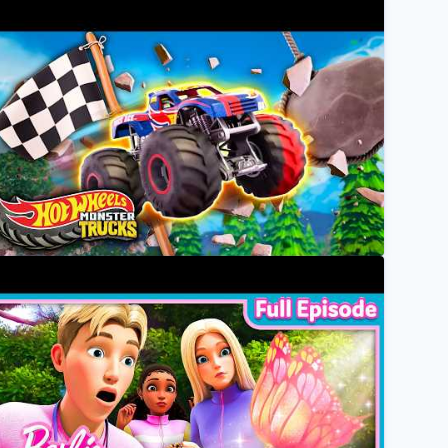
t's an INSANE Jailbreak in Hot Wheels City!! #shorts
Hot Wheels
he Most EPIC Capture the Flag Battle Ever! | Hot Wh
Hot Wheels