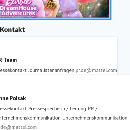
Kontakt
Ken and Ben“ | S4 E8 | Barbie DreamHouse Adventures 
Barbie Deutsch
R-Team
ressekontakt
Journalistenanfragen
pr.de@mattel.com
nne Polsak
ressekontakt
Pressesprecherin / Leitung PR /
nternehmenskommunikation
Unternehmenskommunikation
r.de@mattel.com