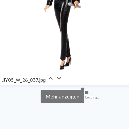
JJY05_W_26_037.jpg
Mehr anzeigen
Loading...