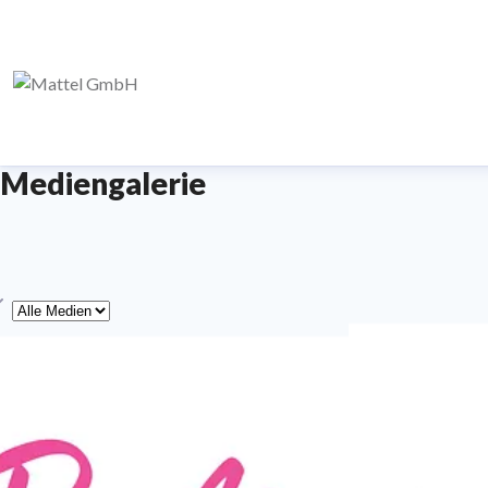
Mediengalerie
yp