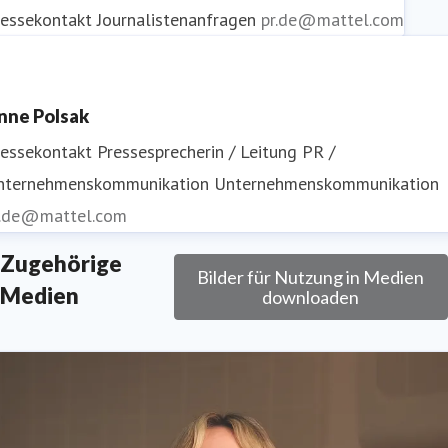
ressekontakt
Journalistenanfragen
pr.de@mattel.com
nne Polsak
ressekontakt
Pressesprecherin / Leitung PR /
nternehmenskommunikation
Unternehmenskommunikation
r.de@mattel.com
Zugehörige
Bilder für Nutzung in Medien
Medien
downloaden