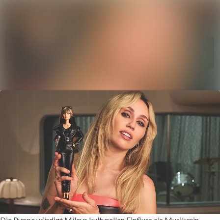
Im Newsroom suche
Alle
Meldungen
Folgen
Nicht
mehr folgen
Mediengalerie
Kontakt
Die Puppe würdigt Mileys kulturellen Einfluss als Musikerin,