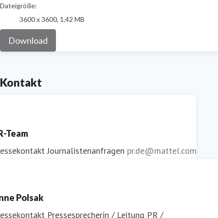
Dateigröße:
3600 x 3600, 1,42 MB
Download
Kontakt
R-Team
ressekontakt
Journalistenanfragen
pr.de@mattel.com
nne Polsak
ressekontakt
Pressesprecherin / Leitung PR /