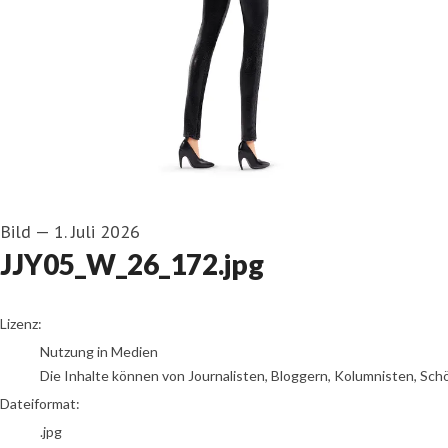
Bild
—
1. Juli 2026
JJY05_W_26_172.jpg
go to media item
Lizenz:
Nutzung in Medien
Die Inhalte können von Journalisten, Bloggern, Kolumnisten, Sch
Dateiformat:
.jpg