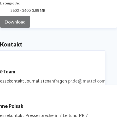
Dateigröße:
3600 x 3600, 3,88 MB
Download
Kontakt
R-Team
ressekontakt
Journalistenanfragen
pr.de@mattel.com
nne Polsak
ressekontakt
Pressesprecherin / Leitung PR /