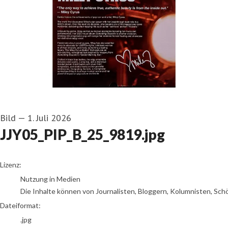
Bild
—
1. Juli 2026
JJY05_PIP_B_25_9819.jpg
go to media item
Lizenz:
Nutzung in Medien
Die Inhalte können von Journalisten, Bloggern, Kolumnisten, Sch
Dateiformat:
.jpg