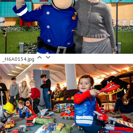
_H6A0154.jpg