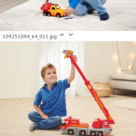
109251094_k4_011.jpg