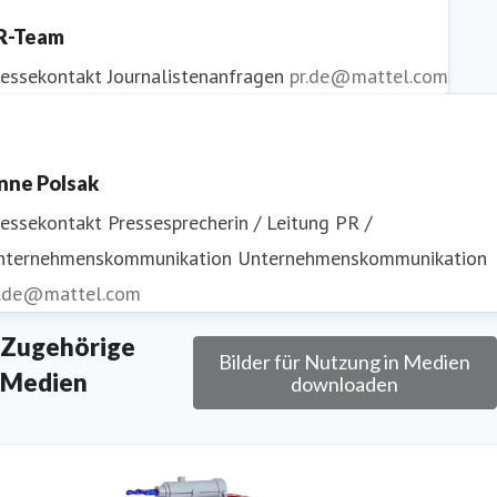
R-Team
ressekontakt
Journalistenanfragen
pr.de@mattel.com
nne Polsak
ressekontakt
Pressesprecherin / Leitung PR /
nternehmenskommunikation
Unternehmenskommunikation
r.de@mattel.com
Zugehörige
Bilder für Nutzung in Medien
Medien
downloaden