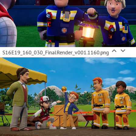
S16E19_160_030_FinalRender_v001.1160.png