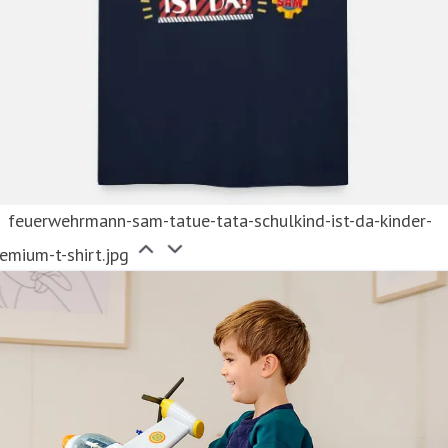
feuerwehrmann-sam-tatue-tata-schulkind-ist-da-kinder-
emium-t-shirt.jpg