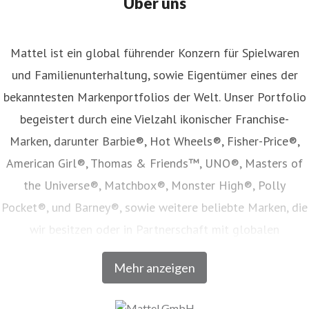
Über uns
Mattel ist ein global führender Konzern für Spielwaren
und Familienunterhaltung, sowie Eigentümer eines der
bekanntesten Markenportfolios der Welt. Unser Portfolio
begeistert durch eine Vielzahl ikonischer Franchise-
Marken, darunter Barbie®, Hot Wheels®, Fisher-Price®,
American Girl®, Thomas & Friends™, UNO®, Masters of
the Universe®, Matchbox®, Monster High®, Polly
Pocket®, und Barney®, sowie weitere beliebte Marken, die
wir besitzen oder in Partnerschaft mit globalen
Unterhaltungsunternehmen lizenzieren. Unser Angebot
Mehr anzeigen
umfasst Spielwaren, Film- und Fernsehinhalte,
Verbraucherprodukte, Digitale- und Live-Erlebnisse, welche