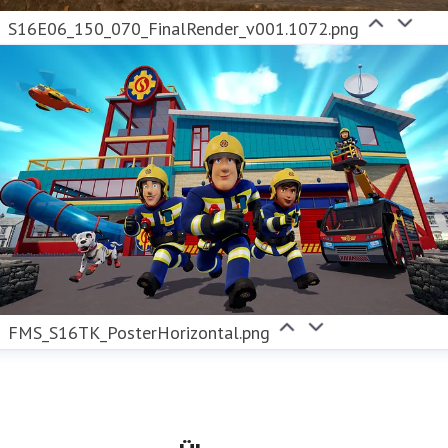
S16E06_150_070_FinalRender_v001.1072.png
FMS_S16TK_PosterHorizontal.png