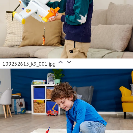
109252615_k9_001.jpg