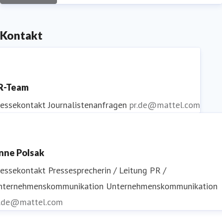
Kontakt
R-Team
ressekontakt
Journalistenanfragen
pr.de@mattel.com
nne Polsak
ressekontakt
Pressesprecherin / Leitung PR /
nternehmenskommunikation
Unternehmenskommunikation
r.de@mattel.com