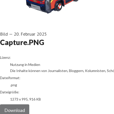
Bild
—
20. Februar 2025
Capture.PNG
go to media item
Lizenz:
Nutzung in Medien
Die Inhalte können von Journalisten, Bloggern, Kolumnisten, Sch
Dateiformat:
.png
Dateigröße:
1273 x 995, 916 KB
Download