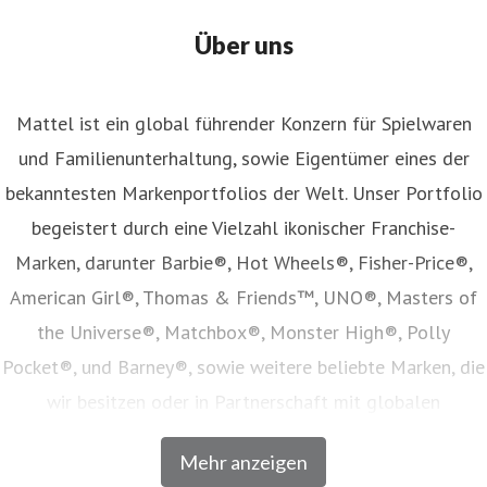
Über uns
Mattel ist ein global führender Konzern für Spielwaren
und Familienunterhaltung, sowie Eigentümer eines der
bekanntesten Markenportfolios der Welt. Unser Portfolio
begeistert durch eine Vielzahl ikonischer Franchise-
Marken, darunter Barbie®, Hot Wheels®, Fisher-Price®,
American Girl®, Thomas & Friends™, UNO®, Masters of
the Universe®, Matchbox®, Monster High®, Polly
Pocket®, und Barney®, sowie weitere beliebte Marken, die
wir besitzen oder in Partnerschaft mit globalen
Unterhaltungsunternehmen lizenzieren. Unser Angebot
Mehr anzeigen
umfasst Spielwaren, Film- und Fernsehinhalte,