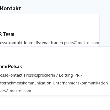
Kontakt
R-Team
ressekontakt
Journalistenanfragen
pr.de@mattel.com
nne Polsak
ressekontakt
Pressesprecherin / Leitung PR /
nternehmenskommunikation
Unternehmenskommunikation
r.de@mattel.com