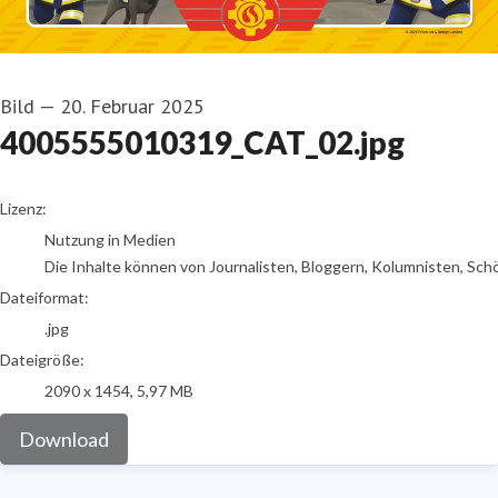
Bild
—
20. Februar 2025
4005555010319_CAT_02.jpg
go to media item
Lizenz:
Nutzung in Medien
Die Inhalte können von Journalisten, Bloggern, Kolumnisten, Sch
Dateiformat:
.jpg
Dateigröße:
2090 x 1454, 5,97 MB
Download