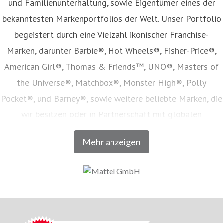
und Familienunterhaltung, sowie Eigentümer eines der
bekanntesten Markenportfolios der Welt. Unser Portfolio
begeistert durch eine Vielzahl ikonischer Franchise-
Marken, darunter Barbie®, Hot Wheels®, Fisher-Price®,
American Girl®, Thomas & Friends™, UNO®, Masters of
the Universe®, Matchbox®, Monster High®, Polly
Pocket®, und Barney®, sowie weitere beliebte Marken, die
wir besitzen oder in Partnerschaft mit globalen
Unterhaltungsunternehmen lizenzieren. Unser Angebot
Mehr anzeigen
umfasst Spielwaren, Film- und Fernsehinhalte,
Verbraucherprodukte, Digitale- und Live-Erlebnisse, welche
in Zusammenarbeit mit den weltweit führenden
Einzelhandels- und E-Commerce-Unternehmen vertrieben
werden. Seit seiner Gründung im Jahr 1945 inspiriert