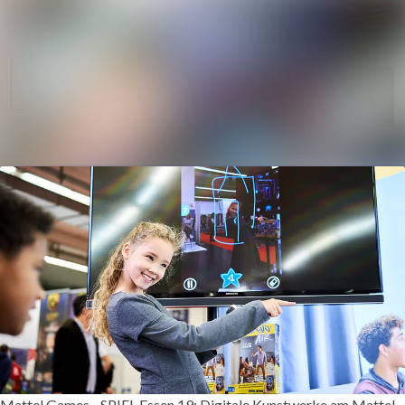
Im Newsroom suche
Alle
Meldungen
Folgen
Nicht
mehr folgen
Mediengalerie
Kontakt
Mattel Games - SPIEL Essen 19: Digitale Kunstwerke am Mattel