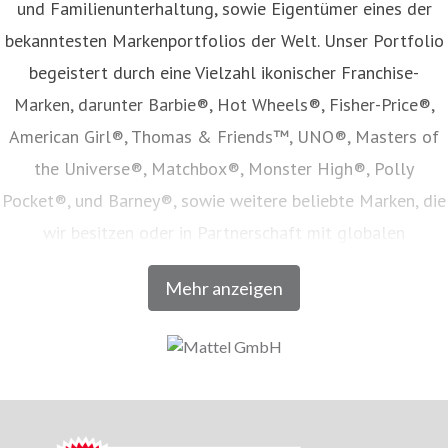
und Familienunterhaltung, sowie Eigentümer eines der
bekanntesten Markenportfolios der Welt. Unser Portfolio
begeistert durch eine Vielzahl ikonischer Franchise-
Marken, darunter Barbie®, Hot Wheels®, Fisher-Price®,
American Girl®, Thomas & Friends™, UNO®, Masters of
the Universe®, Matchbox®, Monster High®, Polly
Pocket®, und Barney®, sowie weitere beliebte Marken, die
wir besitzen oder in Partnerschaft mit globalen
Unterhaltungsunternehmen lizenzieren. Unser Angebot
Mehr anzeigen
umfasst Spielwaren, Film- und Fernsehinhalte,
Verbraucherprodukte, Digitale- und Live-Erlebnisse, welche
in Zusammenarbeit mit den weltweit führenden
Einzelhandels- und E-Commerce-Unternehmen vertrieben
werden. Seit seiner Gründung im Jahr 1945 inspiriert