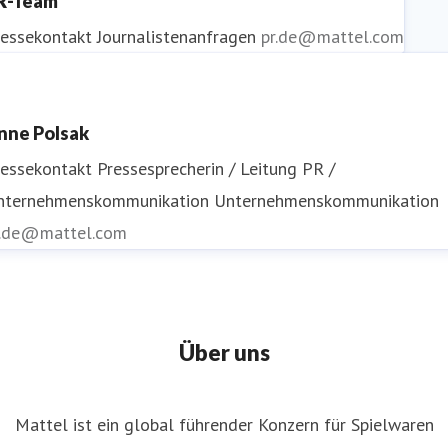
R-Team
ressekontakt
Journalistenanfragen
pr.de@mattel.com
nne Polsak
ressekontakt
Pressesprecherin / Leitung PR /
nternehmenskommunikation
Unternehmenskommunikation
r.de@mattel.com
Über uns
Mattel ist ein global führender Konzern für Spielwaren