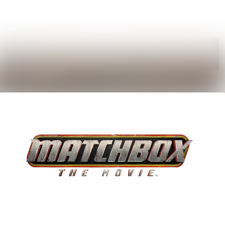
Im Newsroom suche
Alle
Meldungen
Folgen
Nicht
mehr folgen
Mediengalerie
Kontakt