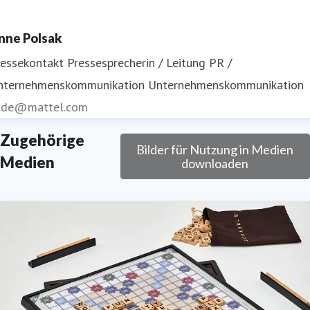
nne Polsak
ressekontakt
Pressesprecherin / Leitung PR /
nternehmenskommunikation
Unternehmenskommunikation
r.de@mattel.com
Zugehörige
Bilder für Nutzung in Medien
Medien
downloaden