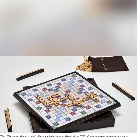
Im Newsroom suche
Alle
Meldungen
Folgen
Nicht
mehr folgen
Mediengalerie
Kontakt
Zu Ehren des Jubiläumsjahres wird die 75. Sonderausgabe von