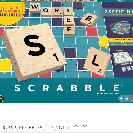
JGR62_PIP_FE_26_002_GG1.tif