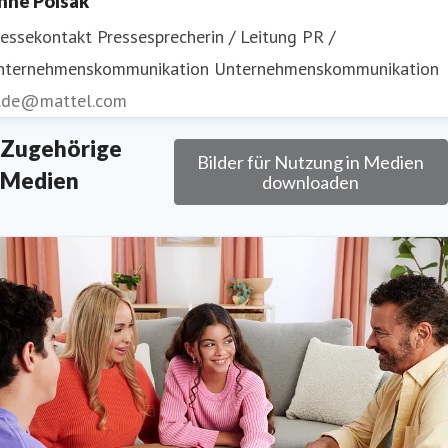
nne Polsak
ressekontakt
Pressesprecherin / Leitung PR /
nternehmenskommunikation
Unternehmenskommunikation
r.de@mattel.com
Zugehörige
Bilder für Nutzung in Medien
Medien
downloaden