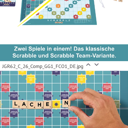
JGR62_C_26_Comp_GG1_FCO1_DE.jpg