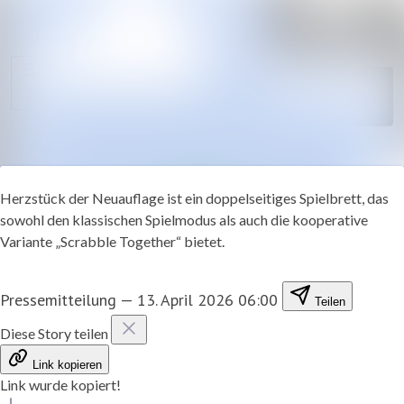
Im Newsroom suche
Alle
Meldungen
Folgen
Nicht
mehr folgen
Mediengalerie
Kontakt
Herzstück der Neuauflage ist ein doppelseitiges Spielbrett, das
sowohl den klassischen Spielmodus als auch die kooperative
Variante „Scrabble Together“ bietet.
Pressemitteilung
—
13. April 2026 06:00
Teilen
Diese Story teilen
Link kopieren
Link wurde kopiert!