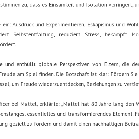
stimmen zu, dass es Einsamkeit und Isolation verringert, u
che ein: Ausdruck und Experimentieren, Eskapismus und Wo
ert Selbstentfaltung, reduziert Stress, bekämpft Is
ördert.
e und enthüllt globale Perspektiven von Eltern, die de
 Freude am Spiel finden. Die Botschaft ist klar: Fördern S
üssel, um Freude wiederzuentdecken, Beziehungen zu vertie
icer bei Mattel, erklärte: „Mattel hat 80 Jahre lang den W
 lebenslanges, essentielles und transformierendes Element. 
ung gezielt zu fördern und damit einen nachhaltigen Beitrag