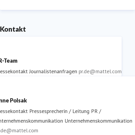
in über 150 Nationen verkauft. Besuchen Sie uns
online auf
www.mattel.de
.
Kontakt
R-Team
ressekontakt
Journalistenanfragen
pr.de@mattel.com
nne Polsak
ressekontakt
Pressesprecherin / Leitung PR /
nternehmenskommunikation
Unternehmenskommunikation
r.de@mattel.com