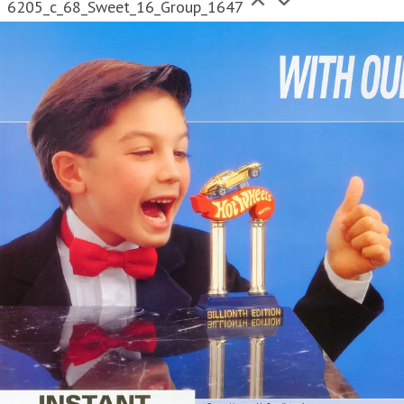
6205_c_68_Sweet_16_Group_1647