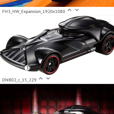
FH3_HW_Expansion_1920x1080
DNB02_c_15_229