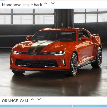
Mongoose snake back
ORANGE_CAM