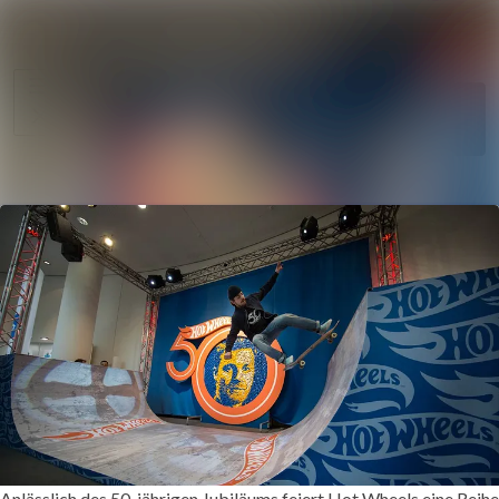
Im Newsroom suche
Alle
Meldungen
Folgen
Nicht
mehr folgen
Mediengalerie
Kontakt
Anlässlich des 50-jährigen Jubiläums feiert Hot Wheels eine Reihe