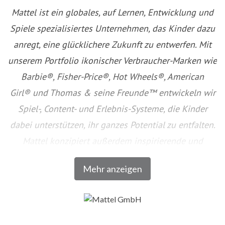
Mattel ist ein globales, auf Lernen, Entwicklung und
Spiele spezialisiertes Unternehmen, das Kinder dazu
anregt, eine glücklichere Zukunft zu entwerfen. Mit
unserem Portfolio ikonischer Verbraucher-Marken wie
Barbie®, Fisher-Price®, Hot Wheels®, American
Girl® und Thomas & seine Freunde™ entwickeln wir
Spiel-, Content- und Erlebnis-Systeme, die Kinder
dabei unterstützen, ihr ganzes Potential zu entfalten.
Mattel konzipiert außerdem inspirierende und
innovative Produkte in Zusammenarbeit mit
Mehr anzeigen
führenden Unterhaltungs- und
Technologieunternehmen sowie weiteren Partnern.
Etwa 32.000 Mitarbeiter sind weltweit in 40 Ländern
und Regionen für Mattel tätig, die Produkte werden