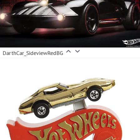
DarthCar_SideviewRedBG