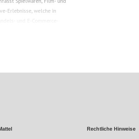
fasst Spielwaren, Film- und
ve-Erlebnisse, welche in
andels- und E-Commerce-
Jahr 1945 inspiriert Mattel
nd bestärkt Kinder darin, ihr
s auf mattel.com.