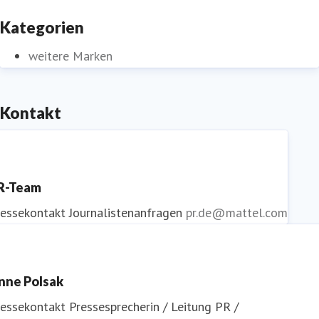
Kategorien
weitere Marken
Kontakt
R-Team
ressekontakt
Journalistenanfragen
pr.de@mattel.com
nne Polsak
ressekontakt
Pressesprecherin / Leitung PR /