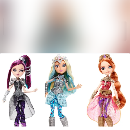
Im Newsroom suche
Alle
Meldungen
Folgen
Nicht
mehr folgen
Mediengalerie
Kontakt