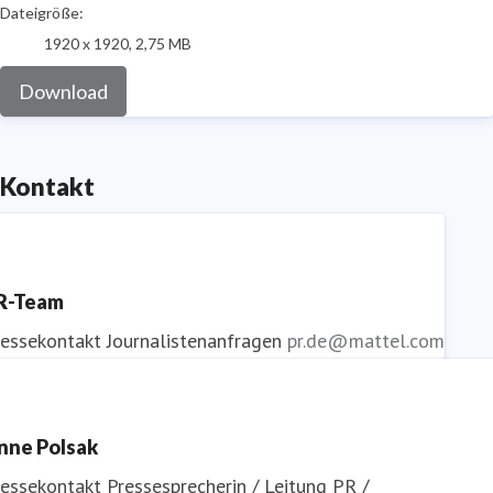
Dateigröße:
1920 x 1920, 2,75 MB
Download
Kontakt
R-Team
ressekontakt
Journalistenanfragen
pr.de@mattel.com
nne Polsak
ressekontakt
Pressesprecherin / Leitung PR /