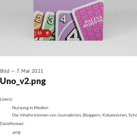
Bild
—
7. Mai 2021
Uno_v2.png
go to media item
Lizenz:
Nutzung in Medien
Die Inhalte können von Journalisten, Bloggern, Kolumnisten, Sch
Dateiformat:
.png