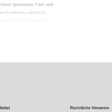
fasst Spielwaren, Film- und
ve-Erlebnisse, welche in
andels- und E-Commerce-
Jahr 1945 inspiriert Mattel
nd bestärkt Kinder darin, ihr
s auf mattel.com.