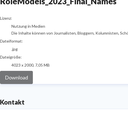
RoleModels_2023_Final_Names
go to media item
Lizenz:
Nutzung in Medien
Die Inhalte können von Journalisten, Bloggern, Kolumnisten, Sch
Dateiformat:
.jpg
Dateigröße:
4023 x 2000, 7,05 MB
Download
Kontakt