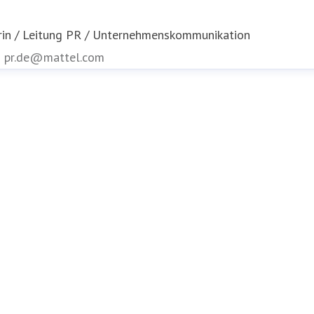
rin / Leitung PR / Unternehmenskommunikation
n
pr.de@mattel.com