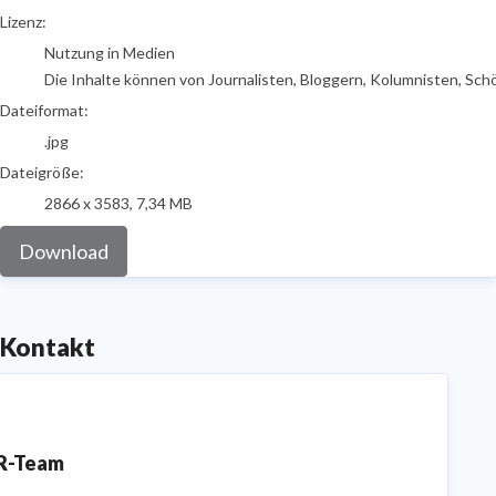
go to media item
Lizenz:
Nutzung in Medien
Die Inhalte können von Journalisten, Bloggern, Kolumnisten, Sch
Dateiformat:
.jpg
Dateigröße:
2866 x 3583, 7,34 MB
Download
Kontakt
R-Team