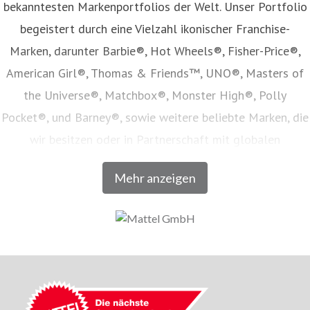
bekanntesten Markenportfolios der Welt. Unser Portfolio
begeistert durch eine Vielzahl ikonischer Franchise-
Marken, darunter Barbie®, Hot Wheels®, Fisher-Price®,
American Girl®, Thomas & Friends™, UNO®, Masters of
the Universe®, Matchbox®, Monster High®, Polly
Pocket®, und Barney®, sowie weitere beliebte Marken, die
wir besitzen oder in Partnerschaft mit globalen
Unterhaltungsunternehmen lizenzieren. Unser Angebot
Mehr anzeigen
umfasst Spielwaren, Film- und Fernsehinhalte,
Verbraucherprodukte, Digitale- und Live-Erlebnisse, welche
in Zusammenarbeit mit den weltweit führenden
Einzelhandels- und E-Commerce-Unternehmen vertrieben
werden. Seit seiner Gründung im Jahr 1945 inspiriert
Mattel Generationen dazu, den Zauber der Kindheit zu