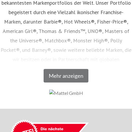
bekanntesten Markenportfolios der Welt. Unser Portfolio
begeistert durch eine Vielzahl ikonischer Franchise-
Marken, darunter Barbie®, Hot Wheels®, Fisher-Price®,
American Girl®, Thomas & Friends™, UNO®, Masters of
the Universe®, Matchbox®, Monster High®, Polly
Pocket®, und Barney®, sowie weitere beliebte Marken, die
wir besitzen oder in Partnerschaft mit globalen
Unterhaltungsunternehmen lizenzieren. Unser Angebot
Mehr anzeigen
umfasst Spielwaren, Film- und Fernsehinhalte,
Verbraucherprodukte, Digitale- und Live-Erlebnisse, welche
in Zusammenarbeit mit den weltweit führenden
Einzelhandels- und E-Commerce-Unternehmen vertrieben
werden. Seit seiner Gründung im Jahr 1945 inspiriert
Mattel Generationen dazu, den Zauber der Kindheit zu