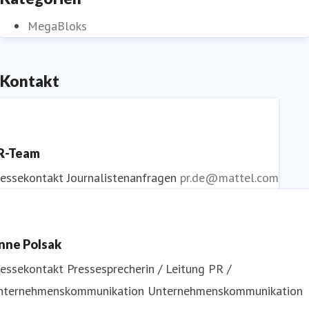
MegaBloks
Kontakt
R-Team
ressekontakt
Journalistenanfragen
pr.de@mattel.com
nne Polsak
ressekontakt
Pressesprecherin / Leitung PR /
nternehmenskommunikation
Unternehmenskommunikation