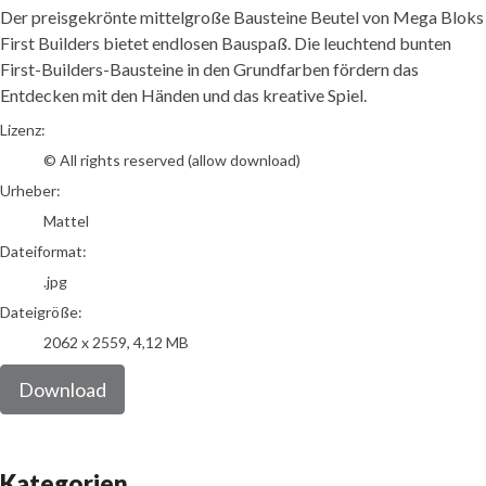
Der preisgekrönte mittelgroße Bausteine Beutel von Mega Bloks
First Builders bietet endlosen Bauspaß. Die leuchtend bunten
First-Builders-Bausteine in den Grundfarben fördern das
Entdecken mit den Händen und das kreative Spiel.
Mattel
Lizenz:
© All rights reserved (allow download)
Urheber:
Mattel
Dateiformat:
.jpg
Dateigröße:
2062 x 2559, 4,12 MB
Download
Kategorien