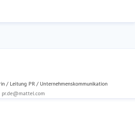
rin / Leitung PR / Unternehmenskommunikation
n
pr.de@mattel.com