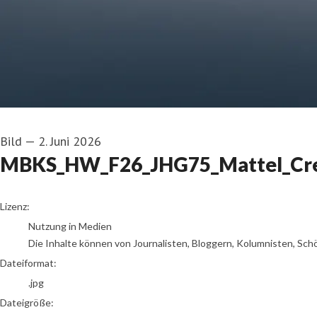
Bild
—
2. Juni 2026
MBKS_HW_F26_JHG75_Mattel_Crea
go to media item
Lizenz:
Nutzung in Medien
Die Inhalte können von Journalisten, Bloggern, Kolumnisten, Sch
Dateiformat:
.jpg
Dateigröße: