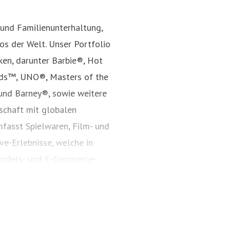
 und Familienunterhaltung,
s der Welt. Unser Portfolio
ken, darunter Barbie®, Hot
nds™, UNO®, Masters of the
und Barney®, sowie weitere
rschaft mit globalen
fasst Spielwaren, Film- und
ve-Erlebnisse, welche in
andels- und E-Commerce-
Jahr 1945 inspiriert Mattel
nd bestärkt Kinder darin, ihr
s auf mattel.com.