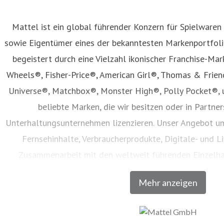
Mattel ist ein global führender Konzern für Spielwaren
sowie Eigentümer eines der bekanntesten Markenportfolio
begeistert durch eine Vielzahl ikonischer Franchise-Mar
Wheels®, Fisher-Price®, American Girl®, Thomas & Frie
Universe®, Matchbox®, Monster High®, Polly Pocket®, 
beliebte Marken, die wir besitzen oder in Partne
Unterhaltungsunternehmen lizenzieren. Unser Angebot um
Fernsehinhalte, Verbraucherprodukte, Digitale- und Li
Zusammenarbeit mit den weltweit führenden Einzelh
Unternehmen vertrieben werden. Seit seiner Gründung im 
Mehr anzeigen
Generationen dazu, den Zauber der Kindheit zu entdecken u
volles Potenzial zu entfalten. Besuchen Sie un