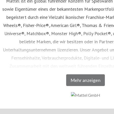
Mattel ist ein global führender Konzern für Spielwaren
sowie Eigentümer eines der bekanntesten Markenportfolio
begeistert durch eine Vielzahl ikonischer Franchise-Mar
Wheels®, Fisher-Price®, American Girl®, Thomas & Frie
Universe®, Matchbox®, Monster High®, Polly Pocket®, 
beliebte Marken, die wir besitzen oder in Partne
Unterhaltungsunternehmen lizenzieren. Unser Angebot um
Fernsehinhalte, Verbraucherprodukte, Digitale- und Li
Zusammenarbeit mit den weltweit führenden Einzelh
Unternehmen vertrieben werden. Seit seiner Gründung im 
Mehr anzeigen
Generationen dazu, den Zauber der Kindheit zu entdecken u
volles Potenzial zu entfalten. Besuchen Sie un