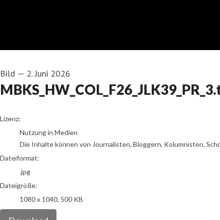
Bild
—
2. Juni 2026
MBKS_HW_COL_F26_JLK39_PR_3.t
go to media item
Lizenz:
Nutzung in Medien
Die Inhalte können von Journalisten, Bloggern, Kolumnisten, Sch
Dateiformat:
.jpg
Dateigröße:
1080 x 1040, 500 KB