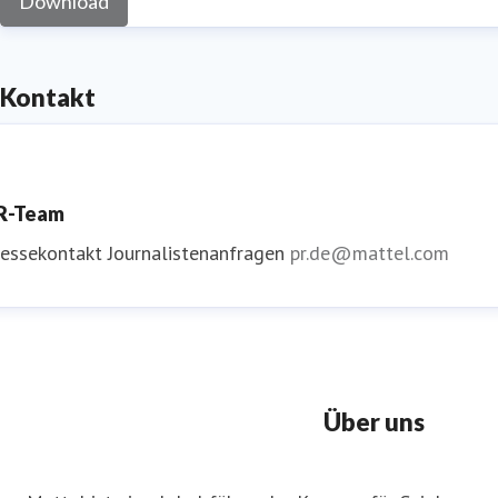
Download
Kontakt
R-Team
ressekontakt
Journalistenanfragen
pr.de@mattel.com
Über uns