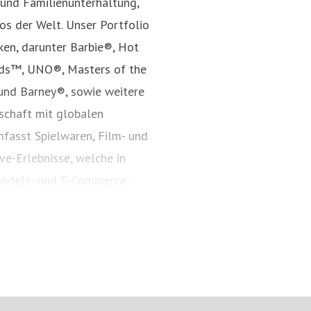
 und Familienunterhaltung,
s der Welt. Unser Portfolio
ken, darunter Barbie®, Hot
nds™, UNO®, Masters of the
und Barney®, sowie weitere
rschaft mit globalen
fasst Spielwaren, Film- und
ve-Erlebnisse, welche in
andels- und E-Commerce-
Jahr 1945 inspiriert Mattel
nd bestärkt Kinder darin, ihr
s auf mattel.com.