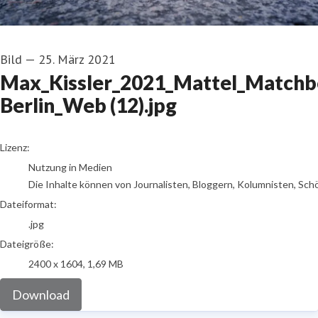
Bild
—
25. März 2021
Max_Kissler_2021_Mattel_Matchb
Berlin_Web (12).jpg
go to media item
Lizenz:
Nutzung in Medien
Die Inhalte können von Journalisten, Bloggern, Kolumnisten, Sch
Dateiformat:
.jpg
Dateigröße:
2400 x 1604, 1,69 MB
Download