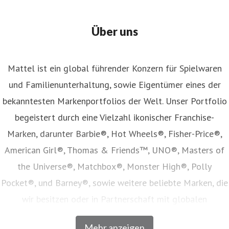
Über uns
Mattel ist ein global führender Konzern für Spielwaren
und Familienunterhaltung, sowie Eigentümer eines der
bekanntesten Markenportfolios der Welt. Unser Portfolio
begeistert durch eine Vielzahl ikonischer Franchise-
Marken, darunter Barbie®, Hot Wheels®, Fisher-Price®,
American Girl®, Thomas & Friends™, UNO®, Masters of
the Universe®, Matchbox®, Monster High®, Polly
Pocket®, und Barney®, sowie weitere beliebte Marken, die
wir besitzen oder in Partnerschaft mit globalen
Unterhaltungsunternehmen lizenzieren. Unser Angebot
Mehr anzeigen