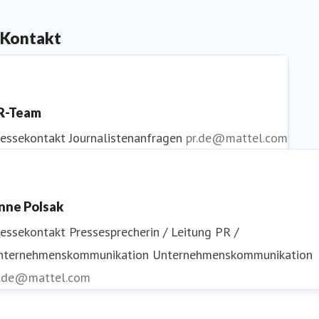
Kontakt
R-Team
ressekontakt
Journalistenanfragen
pr.de@mattel.com
nne Polsak
ressekontakt
Pressesprecherin / Leitung PR /
nternehmenskommunikation
Unternehmenskommunikation
r.de@mattel.com