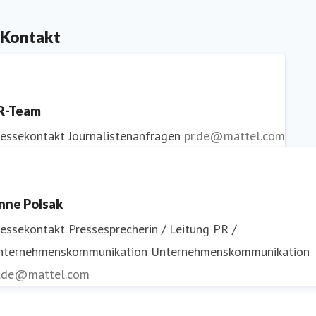
Kontakt
R-Team
ressekontakt
Journalistenanfragen
pr.de@mattel.com
nne Polsak
ressekontakt
Pressesprecherin / Leitung PR /
nternehmenskommunikation
Unternehmenskommunikation
r.de@mattel.com