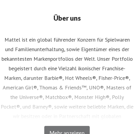
Über uns
Mattel ist ein global führender Konzern für Spielwaren
und Familienunterhaltung, sowie Eigentümer eines der
bekanntesten Markenportfolios der Welt. Unser Portfolio
begeistert durch eine Vielzahl ikonischer Franchise-
Marken, darunter Barbie®, Hot Wheels®, Fisher-Price®,
American Girl®, Thomas & Friends™, UNO®, Masters of
the Universe®, Matchbox®, Monster High®, Polly
Pocket®, und Barney®, sowie weitere beliebte Marken, die
wir besitzen oder in Partnerschaft mit globalen
Unterhaltungsunternehmen lizenzieren. Unser Angebot
Mehr anzeigen