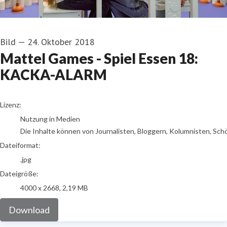
Bild
—
24. Oktober 2018
Mattel Games - Spiel Essen 18:
KACKA-ALARM
go to media item
Lizenz:
Nutzung in Medien
Die Inhalte können von Journalisten, Bloggern, Kolumnisten, Sch
Dateiformat:
.jpg
Dateigröße:
4000 x 2668, 2,19 MB
Download