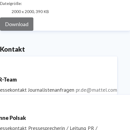
Dateigröße:
2000 x 2000, 390 KB
Download
Kontakt
R-Team
ressekontakt
Journalistenanfragen
pr.de@mattel.com
nne Polsak
ressekontakt
Pressesprecherin / Leitung PR /