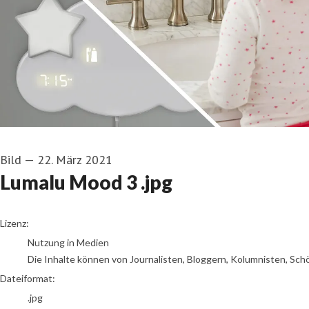
Bild
—
22. März 2021
Lumalu Mood 3 .jpg
go to media item
Lizenz:
Nutzung in Medien
Die Inhalte können von Journalisten, Bloggern, Kolumnisten, Sch
Dateiformat:
.jpg