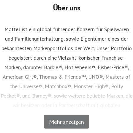
Über uns
Mattel ist ein global führender Konzern für Spielwaren
und Familienunterhaltung, sowie Eigentümer eines der
bekanntesten Markenportfolios der Welt. Unser Portfolio
begeistert durch eine Vielzahl ikonischer Franchise-
Marken, darunter Barbie®, Hot Wheels®, Fisher-Price®,
American Girl®, Thomas & Friends™, UNO®, Masters of
the Universe®, Matchbox®, Monster High®, Polly
Pocket®, und Barney®, sowie weitere beliebte Marken, die
wir besitzen oder in Partnerschaft mit globalen
Unterhaltungsunternehmen lizenzieren. Unser Angebot
Mehr anzeigen
umfasst Spielwaren, Film- und Fernsehinhalte,