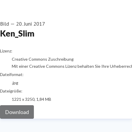
Bild
—
20. Juni 2017
Ken_Slim
go to media item
Lizenz:
Creative Commons Zuschreibung
Mit einer Creative Commons Lizenz behalten Sie Ihre Urheberrech
Dateiformat:
.jpg
Dateigröße:
1221 x 3250, 1,84 MB
Download