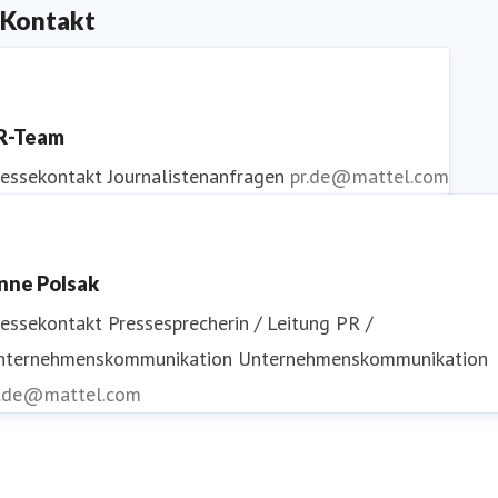
Kontakt
R-Team
ressekontakt
Journalistenanfragen
pr.de@mattel.com
nne Polsak
ressekontakt
Pressesprecherin / Leitung PR /
nternehmenskommunikation
Unternehmenskommunikation
r.de@mattel.com