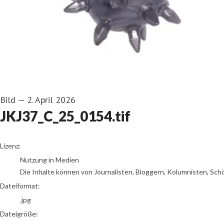
Bild
—
2. April 2026
JKJ37_C_25_0154.tif
go to media item
Lizenz:
Nutzung in Medien
Die Inhalte können von Journalisten, Bloggern, Kolumnisten, Sch
Dateiformat:
.jpg
Dateigröße: