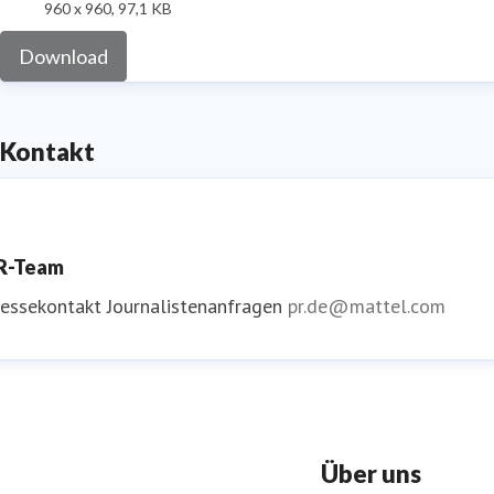
960 x 960, 97,1 KB
Download
Kontakt
R-Team
ressekontakt
Journalistenanfragen
pr.de@mattel.com
Über uns