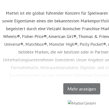
Mattel ist ein global führender Konzern für Spielwaren
sowie Eigentümer eines der bekanntesten Markenportfolio
begeistert durch eine Vielzahl ikonischer Franchise-Mar
Wheels®, Fisher-Price®, American Girl®, Thomas & Frie
Universe®, Matchbox®, Monster High®, Polly Pocket®, 
beliebte Marken, die wir besitzen oder in Partne
Unterhaltungsunternehmen lizenzieren. Unser Angebot um
Fernsehinhalte, Verbraucherprodukte, Digitale- und Li
Zusammenarbeit mit den weltweit führenden Einzelh
Unternehmen vertrieben werden. Seit seiner Gründung im 
Mehr anzeigen
Generationen dazu, den Zauber der Kindheit zu entdecken u
volles Potenzial zu entfalten. Besuchen Sie un