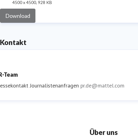
4500 x 4500, 928 KB
Download
Kontakt
R-Team
ressekontakt
Journalistenanfragen
pr.de@mattel.com
Über uns