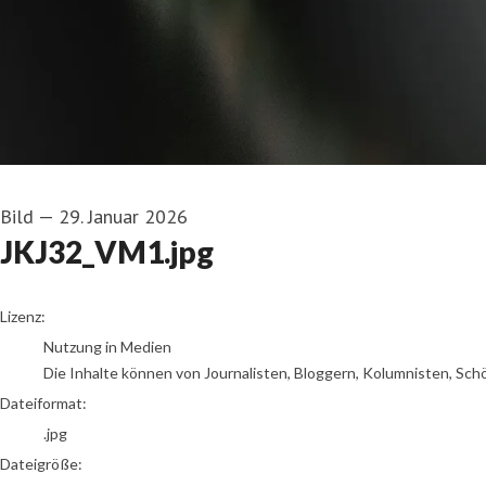
Bild
—
29. Januar 2026
JKJ32_VM1.jpg
go to media item
Lizenz:
Nutzung in Medien
Die Inhalte können von Journalisten, Bloggern, Kolumnisten, Sch
Dateiformat:
.jpg
Dateigröße: