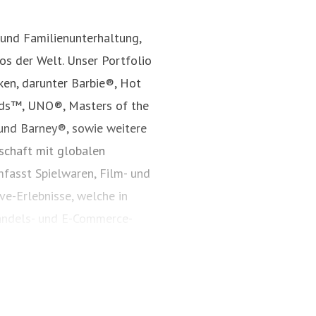
 und Familienunterhaltung,
s der Welt. Unser Portfolio
ken, darunter Barbie®, Hot
nds™, UNO®, Masters of the
und Barney®, sowie weitere
rschaft mit globalen
fasst Spielwaren, Film- und
ve-Erlebnisse, welche in
andels- und E-Commerce-
Jahr 1945 inspiriert Mattel
nd bestärkt Kinder darin, ihr
s auf mattel.com.