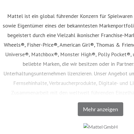
Mattel ist ein global führender Konzern für Spielwaren
sowie Eigentümer eines der bekanntesten Markenportfolio
begeistert durch eine Vielzahl ikonischer Franchise-Mar
Wheels®, Fisher-Price®, American Girl®, Thomas & Frie
Universe®, Matchbox®, Monster High®, Polly Pocket®, 
beliebte Marken, die wir besitzen oder in Partne
Unterhaltungsunternehmen lizenzieren. Unser Angebot um
Fernsehinhalte, Verbraucherprodukte, Digitale- und Li
Zusammenarbeit mit den weltweit führenden Einzelh
Unternehmen vertrieben werden. Seit seiner Gründung im 
Mehr anzeigen
Generationen dazu, den Zauber der Kindheit zu entdecken u
volles Potenzial zu entfalten. Besuchen Sie un