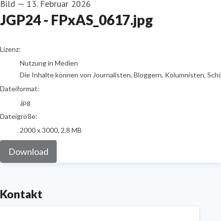
Bild
—
13. Februar 2026
JGP24 - FPxAS_0617.jpg
go to media item
Lizenz:
Nutzung in Medien
Die Inhalte können von Journalisten, Bloggern, Kolumnisten, Sch
Dateiformat:
.jpg
Dateigröße:
2000 x 3000, 2,8 MB
Download
Kontakt