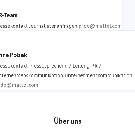
R-Team
ressekontakt
Journalistenanfragen
pr.de@mattel.com
nne Polsak
ressekontakt
Pressesprecherin / Leitung PR /
nternehmenskommunikation
Unternehmenskommunikation
r.de@mattel.com
Über uns