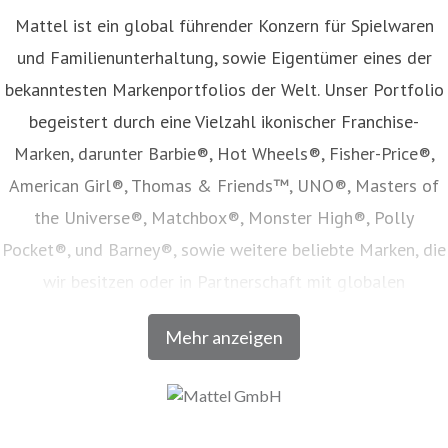
Mattel ist ein global führender Konzern für Spielwaren
und Familienunterhaltung, sowie Eigentümer eines der
bekanntesten Markenportfolios der Welt. Unser Portfolio
begeistert durch eine Vielzahl ikonischer Franchise-
Marken, darunter Barbie®, Hot Wheels®, Fisher-Price®,
American Girl®, Thomas & Friends™, UNO®, Masters of
the Universe®, Matchbox®, Monster High®, Polly
Pocket®, und Barney®, sowie weitere beliebte Marken, die
wir besitzen oder in Partnerschaft mit globalen
Unterhaltungsunternehmen lizenzieren. Unser Angebot
Mehr anzeigen
umfasst Spielwaren, Film- und Fernsehinhalte,
Verbraucherprodukte, Digitale- und Live-Erlebnisse, welche
in Zusammenarbeit mit den weltweit führenden
Einzelhandels- und E-Commerce-Unternehmen vertrieben