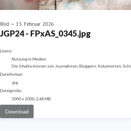
Bild
—
13. Februar 2026
JGP24 - FPxAS_0345.jpg
go to media item
Lizenz:
Nutzung in Medien
Die Inhalte können von Journalisten, Bloggern, Kolumnisten, Sch
Dateiformat:
.jpg
Dateigröße:
3000 x 2000, 2,48 MB
Download