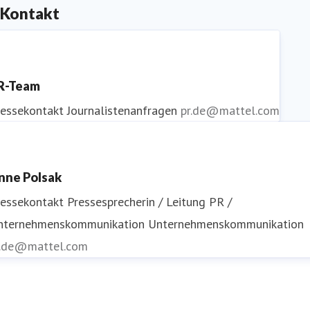
Kontakt
R-Team
ressekontakt
Journalistenanfragen
pr.de@mattel.com
nne Polsak
ressekontakt
Pressesprecherin / Leitung PR /
nternehmenskommunikation
Unternehmenskommunikation
r.de@mattel.com