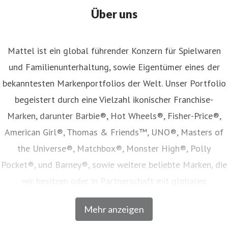
Über uns
Mattel ist ein global führender Konzern für Spielwaren
und Familienunterhaltung, sowie Eigentümer eines der
bekanntesten Markenportfolios der Welt. Unser Portfolio
begeistert durch eine Vielzahl ikonischer Franchise-
Marken, darunter Barbie®, Hot Wheels®, Fisher-Price®,
American Girl®, Thomas & Friends™, UNO®, Masters of
the Universe®, Matchbox®, Monster High®, Polly
Pocket®, und Barney®, sowie weitere beliebte Marken, die
wir besitzen oder in Partnerschaft mit globalen
Unterhaltungsunternehmen lizenzieren. Unser Angebot
Mehr anzeigen
umfasst Spielwaren, Film- und Fernsehinhalte,