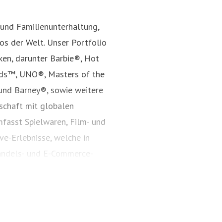
 und Familienunterhaltung,
s der Welt. Unser Portfolio
ken, darunter Barbie®, Hot
nds™, UNO®, Masters of the
und Barney®, sowie weitere
rschaft mit globalen
fasst Spielwaren, Film- und
ve-Erlebnisse, welche in
andels- und E-Commerce-
Jahr 1945 inspiriert Mattel
nd bestärkt Kinder darin, ihr
s auf mattel.com.