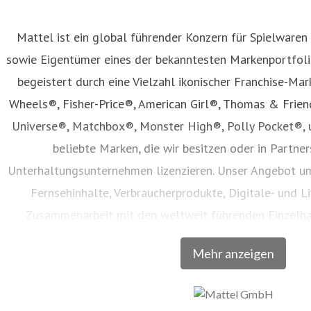
Mattel ist ein global führender Konzern für Spielwaren
sowie Eigentümer eines der bekanntesten Markenportfolio
begeistert durch eine Vielzahl ikonischer Franchise-Mar
Wheels®, Fisher-Price®, American Girl®, Thomas & Frie
Universe®, Matchbox®, Monster High®, Polly Pocket®, 
beliebte Marken, die wir besitzen oder in Partne
Unterhaltungsunternehmen lizenzieren. Unser Angebot um
Fernsehinhalte, Verbraucherprodukte, Digitale- und Li
Zusammenarbeit mit den weltweit führenden Einzelh
Unternehmen vertrieben werden. Seit seiner Gründung im 
Mehr anzeigen
Generationen dazu, den Zauber der Kindheit zu entdecken u
volles Potenzial zu entfalten. Besuchen Sie un