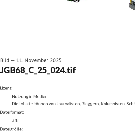
Bild
—
11. November 2025
JGB68_C_25_024.tif
go to media item
Lizenz:
Nutzung in Medien
Die Inhalte können von Journalisten, Bloggern, Kolumnisten, Sch
Dateiformat:
.tiff
Dateigröße: