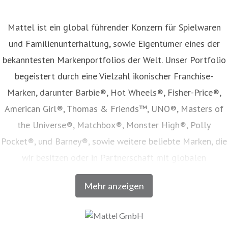
Mattel ist ein global führender Konzern für Spielwaren
und Familienunterhaltung, sowie Eigentümer eines der
bekanntesten Markenportfolios der Welt. Unser Portfolio
begeistert durch eine Vielzahl ikonischer Franchise-
Marken, darunter Barbie®, Hot Wheels®, Fisher-Price®,
American Girl®, Thomas & Friends™, UNO®, Masters of
the Universe®, Matchbox®, Monster High®, Polly
Pocket®, und Barney®, sowie weitere beliebte Marken, die
wir besitzen oder in Partnerschaft mit globalen
Unterhaltungsunternehmen lizenzieren. Unser Angebot
Mehr anzeigen
umfasst Spielwaren, Film- und Fernsehinhalte,
Verbraucherprodukte, Digitale- und Live-Erlebnisse, welche
in Zusammenarbeit mit den weltweit führenden