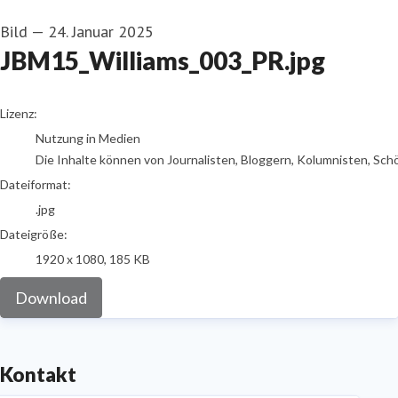
Bild
—
24. Januar 2025
JBM15_Williams_003_PR.jpg
go to media item
Lizenz:
Nutzung in Medien
Die Inhalte können von Journalisten, Bloggern, Kolumnisten, Sch
Dateiformat:
.jpg
Dateigröße:
1920 x 1080, 185 KB
Download
Kontakt