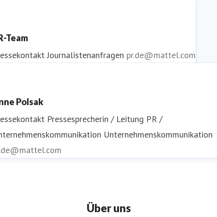
R-Team
ressekontakt
Journalistenanfragen
pr.de@mattel.com
nne Polsak
ressekontakt
Pressesprecherin / Leitung PR /
nternehmenskommunikation
Unternehmenskommunikation
r.de@mattel.com
Über uns