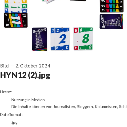
Bild
—
2. Oktober 2024
HYN12 (2).jpg
go to media item
Lizenz:
Nutzung in Medien
Die Inhalte können von Journalisten, Bloggern, Kolumnisten, Sch
Dateiformat:
.jpg