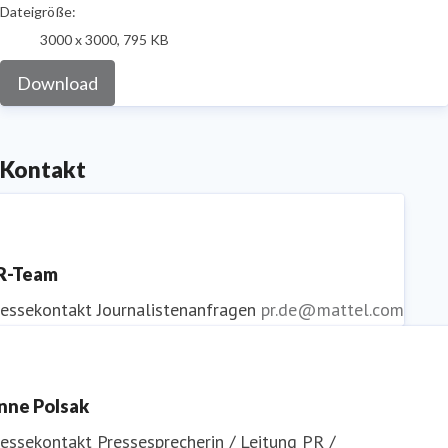
Dateigröße:
3000 x 3000, 795 KB
Download
Kontakt
R-Team
ressekontakt
Journalistenanfragen
pr.de@mattel.com
nne Polsak
ressekontakt
Pressesprecherin / Leitung PR /