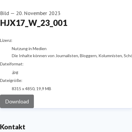
Bild
—
20. November 2023
HJX17_W_23_001
go to media item
Lizenz:
Nutzung in Medien
Die Inhalte können von Journalisten, Bloggern, Kolumnisten, Sch
Dateiformat:
.jpg
Dateigröße:
8315 x 4850, 19,9 MB
Download
Kontakt