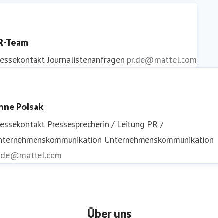
R-Team
ressekontakt
Journalistenanfragen
pr.de@mattel.com
nne Polsak
ressekontakt
Pressesprecherin / Leitung PR /
nternehmenskommunikation
Unternehmenskommunikation
r.de@mattel.com
Über uns