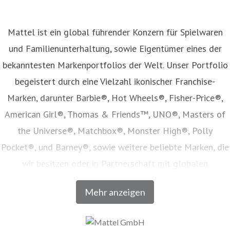
Mattel ist ein global führender Konzern für Spielwaren
und Familienunterhaltung, sowie Eigentümer eines der
bekanntesten Markenportfolios der Welt. Unser Portfolio
begeistert durch eine Vielzahl ikonischer Franchise-
Marken, darunter Barbie®, Hot Wheels®, Fisher-Price®,
American Girl®, Thomas & Friends™, UNO®, Masters of
the Universe®, Matchbox®, Monster High®, Polly
Pocket®, und Barney®, sowie weitere beliebte Marken, die
wir besitzen oder in Partnerschaft mit globalen
Unterhaltungsunternehmen lizenzieren. Unser Angebot
Mehr anzeigen
umfasst Spielwaren, Film- und Fernsehinhalte,
Verbraucherprodukte, Digitale- und Live-Erlebnisse, welche
in Zusammenarbeit mit den weltweit führenden