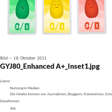
Bild
—
18. Oktober 2021
GYJ80_Enhanced A+_Inset1.jpg
go to media item
Lizenz:
Nutzung in Medien
Die Inhalte können von Journalisten, Bloggern, Kolumnisten, Sch
Dateiformat:
.jpg