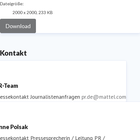
Dateigröße:
2000 x 2000, 233 KB
Download
Kontakt
R-Team
ressekontakt
Journalistenanfragen
pr.de@mattel.com
nne Polsak
ressekontakt
Pressesprecherin / Leitung PR /