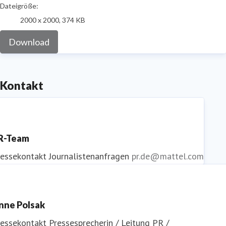
Dateigröße:
2000 x 2000, 374 KB
Download
Kontakt
R-Team
ressekontakt
Journalistenanfragen
pr.de@mattel.com
nne Polsak
ressekontakt
Pressesprecherin / Leitung PR /