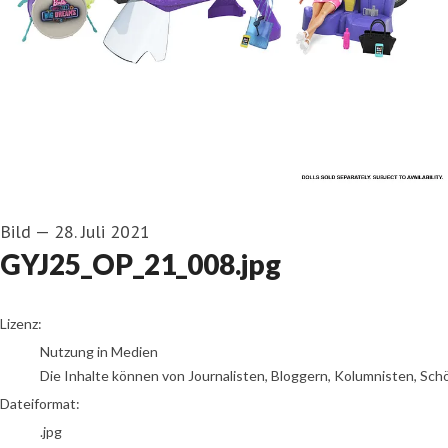
Bild
—
28. Juli 2021
GYJ25_OP_21_008.jpg
go to media item
Lizenz:
Nutzung in Medien
Die Inhalte können von Journalisten, Bloggern, Kolumnisten, Sch
Dateiformat:
.jpg