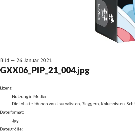
Bild
—
26. Januar 2021
GXX06_PIP_21_004.jpg
go to media item
Lizenz:
Nutzung in Medien
Die Inhalte können von Journalisten, Bloggern, Kolumnisten, Sch
Dateiformat:
.jpg
Dateigröße: