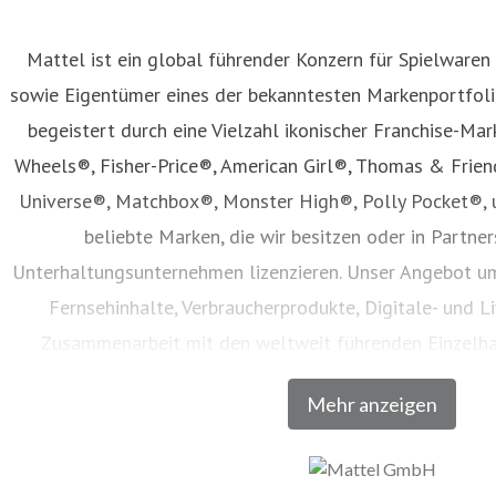
Mattel ist ein global führender Konzern für Spielwaren
sowie Eigentümer eines der bekanntesten Markenportfolio
begeistert durch eine Vielzahl ikonischer Franchise-Mar
Wheels®, Fisher-Price®, American Girl®, Thomas & Frie
Universe®, Matchbox®, Monster High®, Polly Pocket®, 
beliebte Marken, die wir besitzen oder in Partne
Unterhaltungsunternehmen lizenzieren. Unser Angebot um
Fernsehinhalte, Verbraucherprodukte, Digitale- und Li
Zusammenarbeit mit den weltweit führenden Einzelh
Unternehmen vertrieben werden. Seit seiner Gründung im 
Mehr anzeigen
Generationen dazu, den Zauber der Kindheit zu entdecken u
volles Potenzial zu entfalten. Besuchen Sie un