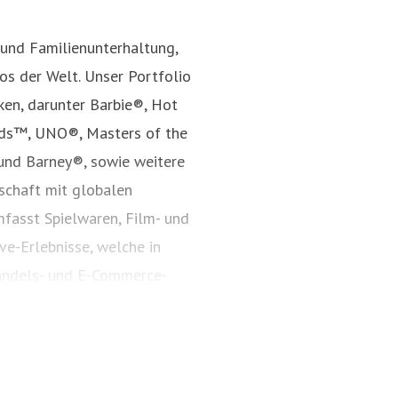
 und Familienunterhaltung,
s der Welt. Unser Portfolio
ken, darunter Barbie®, Hot
nds™, UNO®, Masters of the
und Barney®, sowie weitere
rschaft mit globalen
fasst Spielwaren, Film- und
ve-Erlebnisse, welche in
andels- und E-Commerce-
Jahr 1945 inspiriert Mattel
nd bestärkt Kinder darin, ihr
s auf mattel.com.