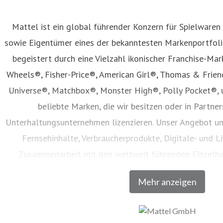
Mattel ist ein global führender Konzern für Spielwaren
sowie Eigentümer eines der bekanntesten Markenportfolio
begeistert durch eine Vielzahl ikonischer Franchise-Mar
Wheels®, Fisher-Price®, American Girl®, Thomas & Frie
Universe®, Matchbox®, Monster High®, Polly Pocket®, 
beliebte Marken, die wir besitzen oder in Partne
Unterhaltungsunternehmen lizenzieren. Unser Angebot um
Fernsehinhalte, Verbraucherprodukte, Digitale- und Li
Zusammenarbeit mit den weltweit führenden Einzelh
Unternehmen vertrieben werden. Seit seiner Gründung im 
Mehr anzeigen
Generationen dazu, den Zauber der Kindheit zu entdecken u
volles Potenzial zu entfalten. Besuchen Sie un