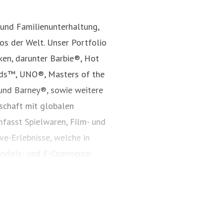
 und Familienunterhaltung,
s der Welt. Unser Portfolio
ken, darunter Barbie®, Hot
nds™, UNO®, Masters of the
und Barney®, sowie weitere
rschaft mit globalen
fasst Spielwaren, Film- und
ve-Erlebnisse, welche in
andels- und E-Commerce-
Jahr 1945 inspiriert Mattel
nd bestärkt Kinder darin, ihr
s auf mattel.com.