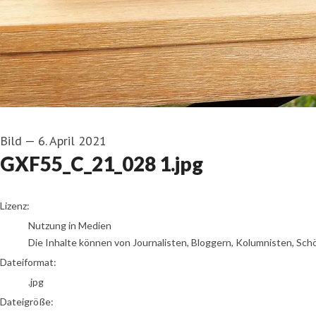
Bild
—
6. April 2021
GXF55_C_21_028 1.jpg
go to media item
Lizenz:
Nutzung in Medien
Die Inhalte können von Journalisten, Bloggern, Kolumnisten, Sch
Dateiformat:
.jpg
Dateigröße: