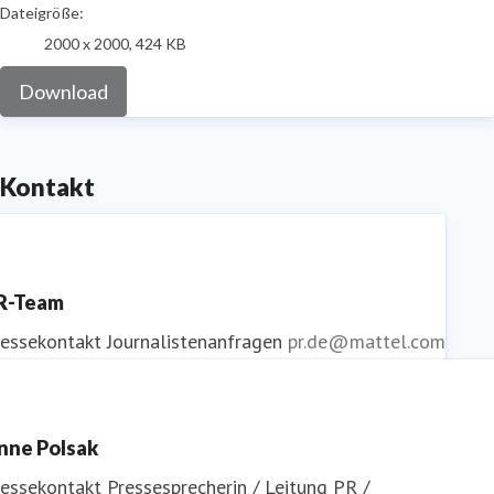
Dateigröße:
2000 x 2000, 424 KB
Download
Kontakt
R-Team
ressekontakt
Journalistenanfragen
pr.de@mattel.com
nne Polsak
ressekontakt
Pressesprecherin / Leitung PR /