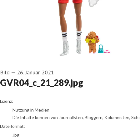
Bild
—
26. Januar 2021
GVR04_c_21_289.jpg
go to media item
Lizenz:
Nutzung in Medien
Die Inhalte können von Journalisten, Bloggern, Kolumnisten, Sch
Dateiformat:
.jpg