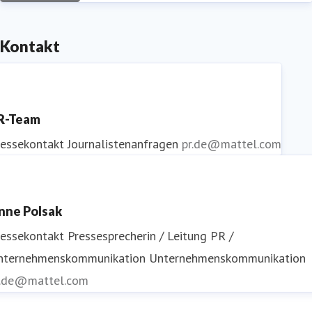
Kontakt
R-Team
ressekontakt
Journalistenanfragen
pr.de@mattel.com
nne Polsak
ressekontakt
Pressesprecherin / Leitung PR /
nternehmenskommunikation
Unternehmenskommunikation
r.de@mattel.com