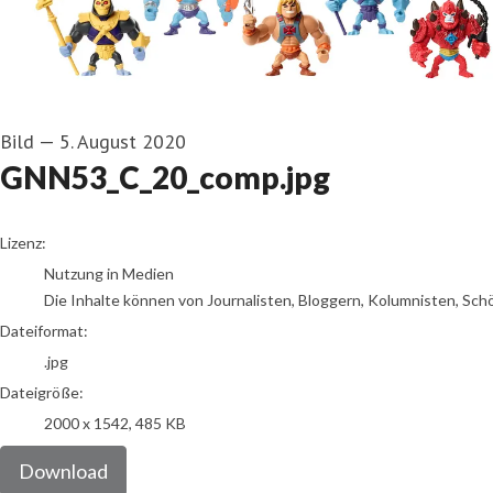
Bild
—
5. August 2020
GNN53_C_20_comp.jpg
go to media item
Lizenz:
Nutzung in Medien
Die Inhalte können von Journalisten, Bloggern, Kolumnisten, Sch
Dateiformat:
.jpg
Dateigröße:
2000 x 1542, 485 KB
Download