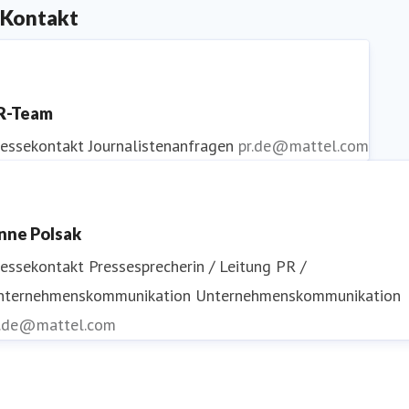
Kontakt
R-Team
ressekontakt
Journalistenanfragen
pr.de@mattel.com
nne Polsak
ressekontakt
Pressesprecherin / Leitung PR /
nternehmenskommunikation
Unternehmenskommunikation
r.de@mattel.com