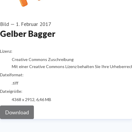
Bild
—
1. Februar 2017
Gelber Bagger
go to media item
Lizenz:
Creative Commons Zuschreibung
Mit einer Creative Commons Lizenz behalten Sie Ihre Urheberrech
Dateiformat:
.tiff
Dateigröße:
4368 x 2912, 6,46 MB
Download