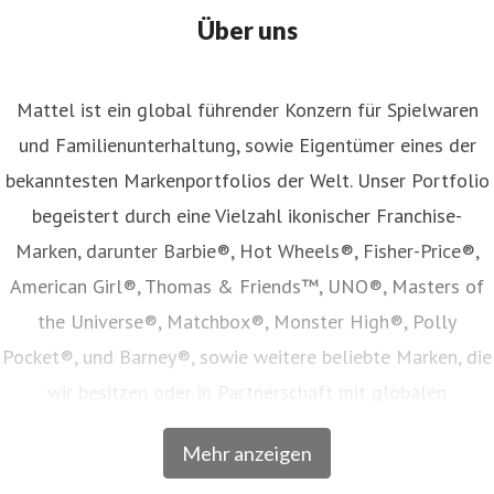
Über uns
Mattel ist ein global führender Konzern für Spielwaren
und Familienunterhaltung, sowie Eigentümer eines der
bekanntesten Markenportfolios der Welt. Unser Portfolio
begeistert durch eine Vielzahl ikonischer Franchise-
Marken, darunter Barbie®, Hot Wheels®, Fisher-Price®,
American Girl®, Thomas & Friends™, UNO®, Masters of
the Universe®, Matchbox®, Monster High®, Polly
Pocket®, und Barney®, sowie weitere beliebte Marken, die
wir besitzen oder in Partnerschaft mit globalen
Unterhaltungsunternehmen lizenzieren. Unser Angebot
Mehr anzeigen
umfasst Spielwaren, Film- und Fernsehinhalte,