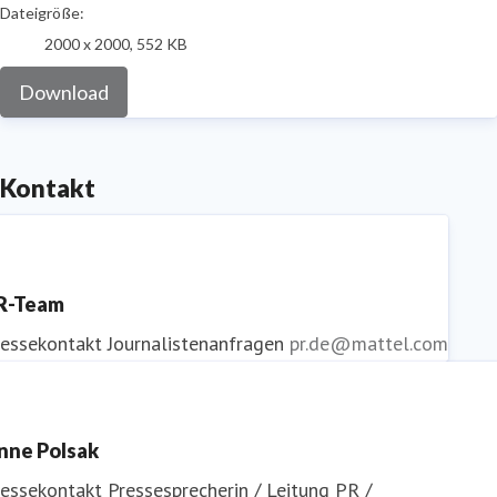
Dateigröße:
2000 x 2000, 552 KB
Download
Kontakt
R-Team
ressekontakt
Journalistenanfragen
pr.de@mattel.com
nne Polsak
ressekontakt
Pressesprecherin / Leitung PR /