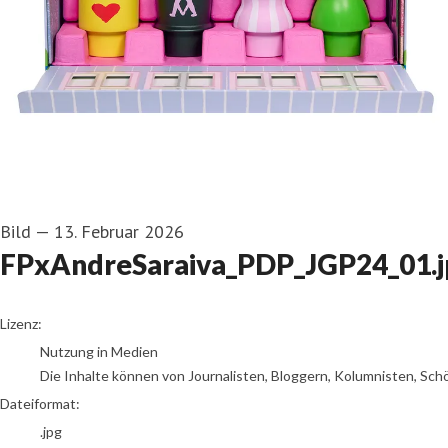
Bild
—
13. Februar 2026
FPxAndreSaraiva_PDP_JGP24_01.j
go to media item
Lizenz:
Nutzung in Medien
Die Inhalte können von Journalisten, Bloggern, Kolumnisten, Sch
Dateiformat:
.jpg