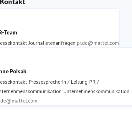
Kontakt
R-Team
ressekontakt
Journalistenanfragen
pr.de@mattel.com
nne Polsak
ressekontakt
Pressesprecherin / Leitung PR /
nternehmenskommunikation
Unternehmenskommunikation
r.de@mattel.com