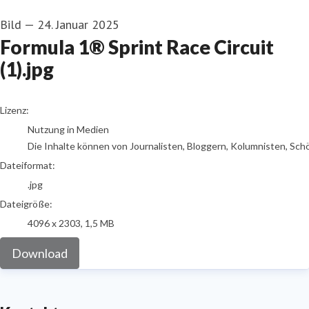
Bild
—
24. Januar 2025
Formula 1® Sprint Race Circuit
(1).jpg
go to media item
Lizenz:
Nutzung in Medien
Die Inhalte können von Journalisten, Bloggern, Kolumnisten, Sch
Dateiformat:
.jpg
Dateigröße:
4096 x 2303, 1,5 MB
Download