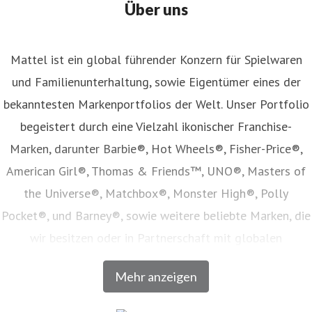
Über uns
Mattel ist ein global führender Konzern für Spielwaren
und Familienunterhaltung, sowie Eigentümer eines der
bekanntesten Markenportfolios der Welt. Unser Portfolio
begeistert durch eine Vielzahl ikonischer Franchise-
Marken, darunter Barbie®, Hot Wheels®, Fisher-Price®,
American Girl®, Thomas & Friends™, UNO®, Masters of
the Universe®, Matchbox®, Monster High®, Polly
Pocket®, und Barney®, sowie weitere beliebte Marken, die
wir besitzen oder in Partnerschaft mit globalen
Unterhaltungsunternehmen lizenzieren. Unser Angebot
Mehr anzeigen
umfasst Spielwaren, Film- und Fernsehinhalte,
Verbraucherprodukte, Digitale- und Live-Erlebnisse, welche