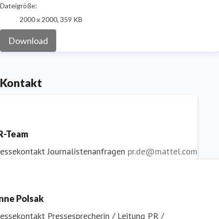
Dateigröße:
2000 x 2000, 359 KB
Download
Kontakt
R-Team
ressekontakt
Journalistenanfragen
pr.de@mattel.com
nne Polsak
ressekontakt
Pressesprecherin / Leitung PR /