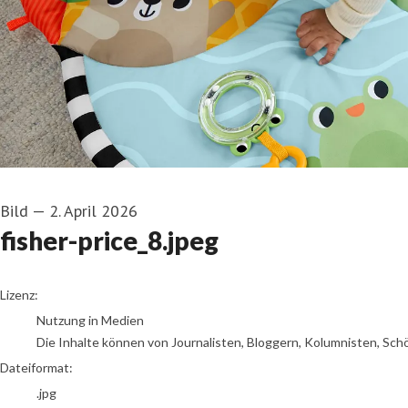
Bild
—
2. April 2026
fisher-price_8.jpeg
go to media item
Lizenz:
Nutzung in Medien
Die Inhalte können von Journalisten, Bloggern, Kolumnisten, Sch
Dateiformat:
.jpg