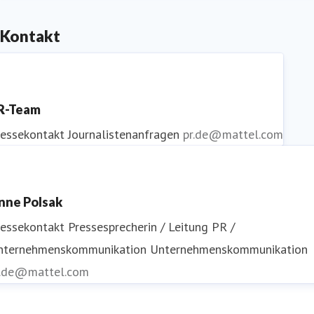
Kontakt
R-Team
ressekontakt
Journalistenanfragen
pr.de@mattel.com
nne Polsak
ressekontakt
Pressesprecherin / Leitung PR /
nternehmenskommunikation
Unternehmenskommunikation
r.de@mattel.com