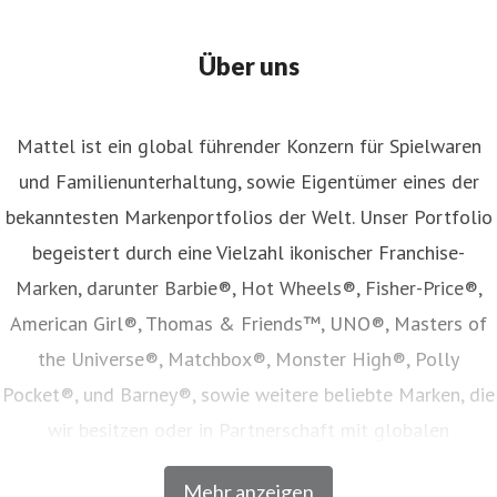
Über uns
Mattel ist ein global führender Konzern für Spielwaren
und Familienunterhaltung, sowie Eigentümer eines der
bekanntesten Markenportfolios der Welt. Unser Portfolio
begeistert durch eine Vielzahl ikonischer Franchise-
Marken, darunter Barbie®, Hot Wheels®, Fisher-Price®,
American Girl®, Thomas & Friends™, UNO®, Masters of
the Universe®, Matchbox®, Monster High®, Polly
Pocket®, und Barney®, sowie weitere beliebte Marken, die
wir besitzen oder in Partnerschaft mit globalen
Unterhaltungsunternehmen lizenzieren. Unser Angebot
Mehr anzeigen