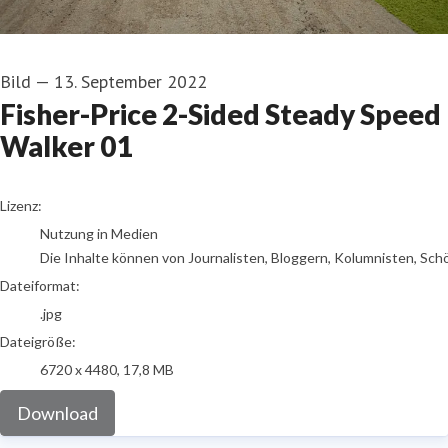
Bild
—
13. September 2022
Fisher-Price 2-Sided Steady Speed
Walker 01
go to media item
Lizenz:
Nutzung in Medien
Die Inhalte können von Journalisten, Bloggern, Kolumnisten, Sch
Dateiformat:
.jpg
Dateigröße:
6720 x 4480, 17,8 MB
Download