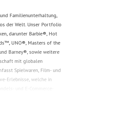
 und Familienunterhaltung,
s der Welt. Unser Portfolio
ken, darunter Barbie®, Hot
nds™, UNO®, Masters of the
und Barney®, sowie weitere
rschaft mit globalen
fasst Spielwaren, Film- und
ve-Erlebnisse, welche in
andels- und E-Commerce-
Jahr 1945 inspiriert Mattel
nd bestärkt Kinder darin, ihr
s auf mattel.com.