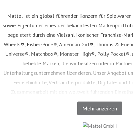
Mattel ist ein global führender Konzern für Spielwaren
sowie Eigentümer eines der bekanntesten Markenportfolio
begeistert durch eine Vielzahl ikonischer Franchise-Mar
Wheels®, Fisher-Price®, American Girl®, Thomas & Frie
Universe®, Matchbox®, Monster High®, Polly Pocket®, 
beliebte Marken, die wir besitzen oder in Partne
Unterhaltungsunternehmen lizenzieren. Unser Angebot um
Fernsehinhalte, Verbraucherprodukte, Digitale- und Li
Zusammenarbeit mit den weltweit führenden Einzelh
Unternehmen vertrieben werden. Seit seiner Gründung im 
Mehr anzeigen
Generationen dazu, den Zauber der Kindheit zu entdecken u
volles Potenzial zu entfalten. Besuchen Sie un