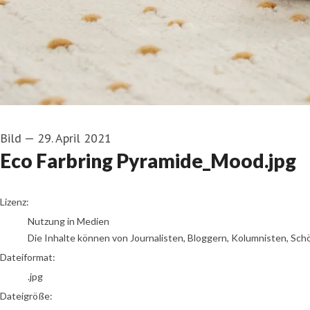
Bild
—
29. April 2021
Eco Farbring Pyramide_Mood.jpg
go to media item
Lizenz:
Nutzung in Medien
Die Inhalte können von Journalisten, Bloggern, Kolumnisten, Sch
Dateiformat:
.jpg
Dateigröße: