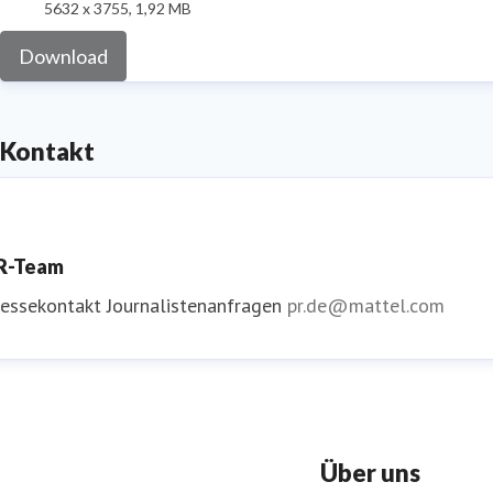
5632 x 3755, 1,92 MB
Download
Kontakt
R-Team
ressekontakt
Journalistenanfragen
pr.de@mattel.com
Über uns