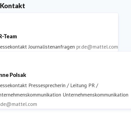
Kontakt
R-Team
ressekontakt
Journalistenanfragen
pr.de@mattel.com
nne Polsak
ressekontakt
Pressesprecherin / Leitung PR /
nternehmenskommunikation
Unternehmenskommunikation
r.de@mattel.com