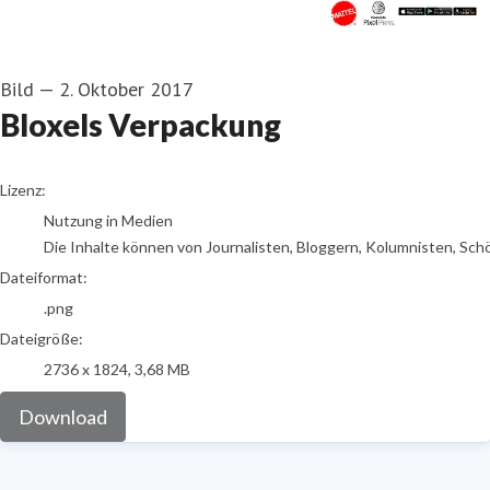
Bild
—
2. Oktober 2017
Bloxels Verpackung
go to media item
Lizenz:
Nutzung in Medien
Die Inhalte können von Journalisten, Bloggern, Kolumnisten, Sch
Dateiformat:
.png
Dateigröße:
2736 x 1824, 3,68 MB
Download