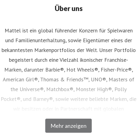
Über uns
Mattel ist ein global führender Konzern für Spielwaren
und Familienunterhaltung, sowie Eigentümer eines der
bekanntesten Markenportfolios der Welt. Unser Portfolio
begeistert durch eine Vielzahl ikonischer Franchise-
Marken, darunter Barbie®, Hot Wheels®, Fisher-Price®,
American Girl®, Thomas & Friends™, UNO®, Masters of
the Universe®, Matchbox®, Monster High®, Polly
Pocket®, und Barney®, sowie weitere beliebte Marken, die
wir besitzen oder in Partnerschaft mit globalen
Unterhaltungsunternehmen lizenzieren. Unser Angebot
Mehr anzeigen
umfasst Spielwaren, Film- und Fernsehinhalte,